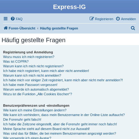
Express-IG
FAQ
Registrieren
Anmelden
S
Foren-Übersicht
Häufig gestellte Fragen
u
Häufig gestellte Fragen
c
h
Registrierung und Anmeldung
Wozu muss ich mich registrieren?
e
Was ist COPPA?
Warum kann ich mich nicht registrieren?
Ich habe mich registriert, kann mich aber nicht anmelden!
Warum kann ich mich nicht anmelden?
Ich habe mich vor einiger Zeit registriert, kann mich aber nicht mehr anmelden?!
Ich habe mein Passwort vergessen!
Warum werde ich automatisch abgemeldet?
Wozu ist die Funktion „Alle Cookies löschen“?
Benutzerpräferenzen und -einstellungen
Wie kann ich meine Einstellungen ändern?
Wie kann ich verhindern, dass mein Benutzername in der Online-Liste auftaucht?
Die Forenuhr geht falsch!
Ich habe die Zeitzone eingestellt, aber die Forenuhr geht immer noch falsch!
Meine Sprache steht auf diesem Board nicht zur Auswahl!
Was sind das für Bilder, die bei meinem Benutzernamen angezeigt werden?
Wie verwende ich einen Avatar?