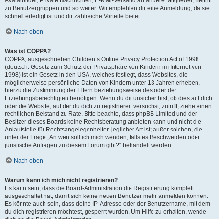
Avatarbilder, Private Nachrichten, E-Mail-Versand an andere Mitglieder, Beitritt
zu Benutzergruppen und so weiter. Wir empfehlen dir eine Anmeldung, da sie
schnell erledigt ist und dir zahlreiche Vorteile bietet.
Nach oben
Was ist COPPA?
COPPA, ausgeschrieben Children’s Online Privacy Protection Act of 1998
(deutsch: Gesetz zum Schutz der Privatsphäre von Kindern im Internet von
1998) ist ein Gesetz in den USA, welches festlegt, dass Websites, die
möglicherweise persönliche Daten von Kindern unter 13 Jahren erheben,
hierzu die Zustimmung der Eltern beziehungsweise des oder der
Erziehungsberechtigten benötigen. Wenn du dir unsicher bist, ob dies auf dich
oder die Website, auf der du dich zu registrieren versuchst, zutrifft, ziehe einen
rechtlichen Beistand zu Rate. Bitte beachte, dass phpBB Limited und der
Besitzer dieses Boards keine Rechtsberatung anbieten kann und nicht die
Anlaufstelle für Rechtsangelegenheiten jeglicher Art ist; außer solchen, die
unter der Frage „An wen soll ich mich wenden, falls es Beschwerden oder
juristische Anfragen zu diesem Forum gibt?“ behandelt werden.
Nach oben
Warum kann ich mich nicht registrieren?
Es kann sein, dass die Board-Administration die Registrierung komplett
ausgeschaltet hat, damit sich keine neuen Benutzer mehr anmelden können.
Es könnte auch sein, dass deine IP-Adresse oder der Benutzername, mit dem
du dich registrieren möchtest, gesperrt wurden. Um Hilfe zu erhalten, wende