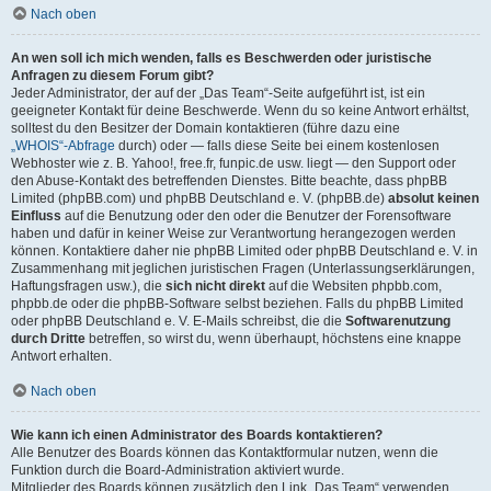
Nach oben
An wen soll ich mich wenden, falls es Beschwerden oder juristische
Anfragen zu diesem Forum gibt?
Jeder Administrator, der auf der „Das Team“-Seite aufgeführt ist, ist ein
geeigneter Kontakt für deine Beschwerde. Wenn du so keine Antwort erhältst,
solltest du den Besitzer der Domain kontaktieren (führe dazu eine
„WHOIS“-Abfrage
durch) oder — falls diese Seite bei einem kostenlosen
Webhoster wie z. B. Yahoo!, free.fr, funpic.de usw. liegt — den Support oder
den Abuse-Kontakt des betreffenden Dienstes. Bitte beachte, dass phpBB
Limited (phpBB.com) und phpBB Deutschland e. V. (phpBB.de)
absolut keinen
Einfluss
auf die Benutzung oder den oder die Benutzer der Forensoftware
haben und dafür in keiner Weise zur Verantwortung herangezogen werden
können. Kontaktiere daher nie phpBB Limited oder phpBB Deutschland e. V. in
Zusammenhang mit jeglichen juristischen Fragen (Unterlassungserklärungen,
Haftungsfragen usw.), die
sich nicht direkt
auf die Websiten phpbb.com,
phpbb.de oder die phpBB-Software selbst beziehen. Falls du phpBB Limited
oder phpBB Deutschland e. V. E-Mails schreibst, die die
Softwarenutzung
durch Dritte
betreffen, so wirst du, wenn überhaupt, höchstens eine knappe
Antwort erhalten.
Nach oben
Wie kann ich einen Administrator des Boards kontaktieren?
Alle Benutzer des Boards können das Kontaktformular nutzen, wenn die
Funktion durch die Board-Administration aktiviert wurde.
Mitglieder des Boards können zusätzlich den Link „Das Team“ verwenden.