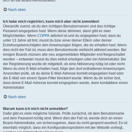
dich an die Board-Administration.
Nach oben
Ich habe mich registriert, kann mich aber nicht anmelden!
Überprüfe zuerst, ob du den richtigen Benutzernamen und das richtige
Passwort eingegeben hast. Wenn diese stimmen, dann gibt es zwei
Möglichkeiten. Wenn
COPPA
aktiviert ist und du angegeben hast, dass du
unter 13 Jahre alt bist, musst du bzw. einer deiner Eltern oder deiner
Erziehungsberechtigten den Anweisungen folgen, die du erhalten hast. Wenn
dies nicht der Fall ist, muss dein Benutzerkonto vielleicht aktiviert werden. Bei
einigen Boards müssen alle neu angemeldeten Mitglieder erst freigeschaltet
werden – entweder musst du dies selbst erledigen oder ein Administrator. Bei
der Registrierung wurde dir mitgeteilt, ob eine Aktivierung nötig ist oder nicht.
Wenn du eine E-Mail erhalten hast, folge den dort enthaltenen Anweisungen.
Ansonsten prüfe, ob du deine E-Mail-Adresse korrekt eingegeben hast oder
die E-Mail von einem Spam-Filter blockiert wurde. Wenn du dir sicher bist,
dass deine E-Mail-Adresse korrekt eingegeben wurde, dann kontaktiere einen
Administrator.
Nach oben
Warum kann ich mich nicht anmelden?
Dafür gibt es viele mögliche Gründe. Prüfe zunächst, ob dein Benutzername
und dein Passwort richtig sind. Wenn dies der Fall ist, wende dich an einen
Board-Administrator, um sicherzugehen, dass du nicht gesperrt wurdest. Es ist
ebenfalls möglich, dass ein Konfigurationsproblem mit der Website vorliegt,