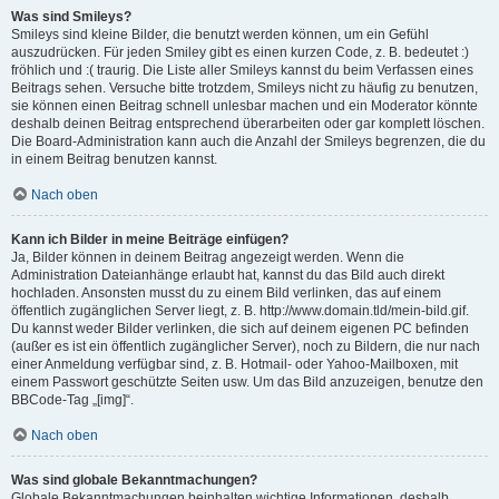
Was sind Smileys?
Smileys sind kleine Bilder, die benutzt werden können, um ein Gefühl
auszudrücken. Für jeden Smiley gibt es einen kurzen Code, z. B. bedeutet :)
fröhlich und :( traurig. Die Liste aller Smileys kannst du beim Verfassen eines
Beitrags sehen. Versuche bitte trotzdem, Smileys nicht zu häufig zu benutzen,
sie können einen Beitrag schnell unlesbar machen und ein Moderator könnte
deshalb deinen Beitrag entsprechend überarbeiten oder gar komplett löschen.
Die Board-Administration kann auch die Anzahl der Smileys begrenzen, die du
in einem Beitrag benutzen kannst.
Nach oben
Kann ich Bilder in meine Beiträge einfügen?
Ja, Bilder können in deinem Beitrag angezeigt werden. Wenn die
Administration Dateianhänge erlaubt hat, kannst du das Bild auch direkt
hochladen. Ansonsten musst du zu einem Bild verlinken, das auf einem
öffentlich zugänglichen Server liegt, z. B. http://www.domain.tld/mein-bild.gif.
Du kannst weder Bilder verlinken, die sich auf deinem eigenen PC befinden
(außer es ist ein öffentlich zugänglicher Server), noch zu Bildern, die nur nach
einer Anmeldung verfügbar sind, z. B. Hotmail- oder Yahoo-Mailboxen, mit
einem Passwort geschützte Seiten usw. Um das Bild anzuzeigen, benutze den
BBCode-Tag „[img]“.
Nach oben
Was sind globale Bekanntmachungen?
Globale Bekanntmachungen beinhalten wichtige Informationen, deshalb