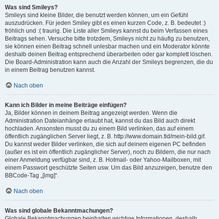
Was sind Smileys?
Smileys sind kleine Bilder, die benutzt werden können, um ein Gefühl
auszudrücken. Für jeden Smiley gibt es einen kurzen Code, z. B. bedeutet :)
fröhlich und :( traurig. Die Liste aller Smileys kannst du beim Verfassen eines
Beitrags sehen. Versuche bitte trotzdem, Smileys nicht zu häufig zu benutzen,
sie können einen Beitrag schnell unlesbar machen und ein Moderator könnte
deshalb deinen Beitrag entsprechend überarbeiten oder gar komplett löschen.
Die Board-Administration kann auch die Anzahl der Smileys begrenzen, die du
in einem Beitrag benutzen kannst.
Nach oben
Kann ich Bilder in meine Beiträge einfügen?
Ja, Bilder können in deinem Beitrag angezeigt werden. Wenn die
Administration Dateianhänge erlaubt hat, kannst du das Bild auch direkt
hochladen. Ansonsten musst du zu einem Bild verlinken, das auf einem
öffentlich zugänglichen Server liegt, z. B. http://www.domain.tld/mein-bild.gif.
Du kannst weder Bilder verlinken, die sich auf deinem eigenen PC befinden
(außer es ist ein öffentlich zugänglicher Server), noch zu Bildern, die nur nach
einer Anmeldung verfügbar sind, z. B. Hotmail- oder Yahoo-Mailboxen, mit
einem Passwort geschützte Seiten usw. Um das Bild anzuzeigen, benutze den
BBCode-Tag „[img]“.
Nach oben
Was sind globale Bekanntmachungen?
Globale Bekanntmachungen beinhalten wichtige Informationen, deshalb