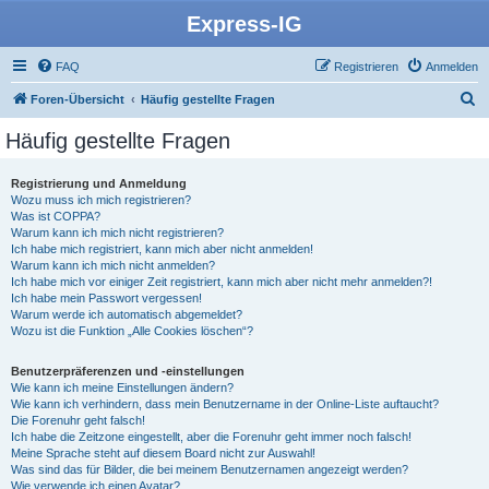
Express-IG
FAQ
Registrieren
Anmelden
S
Foren-Übersicht
Häufig gestellte Fragen
u
Häufig gestellte Fragen
c
h
Registrierung und Anmeldung
Wozu muss ich mich registrieren?
e
Was ist COPPA?
Warum kann ich mich nicht registrieren?
Ich habe mich registriert, kann mich aber nicht anmelden!
Warum kann ich mich nicht anmelden?
Ich habe mich vor einiger Zeit registriert, kann mich aber nicht mehr anmelden?!
Ich habe mein Passwort vergessen!
Warum werde ich automatisch abgemeldet?
Wozu ist die Funktion „Alle Cookies löschen“?
Benutzerpräferenzen und -einstellungen
Wie kann ich meine Einstellungen ändern?
Wie kann ich verhindern, dass mein Benutzername in der Online-Liste auftaucht?
Die Forenuhr geht falsch!
Ich habe die Zeitzone eingestellt, aber die Forenuhr geht immer noch falsch!
Meine Sprache steht auf diesem Board nicht zur Auswahl!
Was sind das für Bilder, die bei meinem Benutzernamen angezeigt werden?
Wie verwende ich einen Avatar?