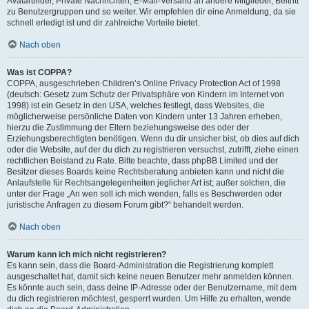
Avatarbilder, Private Nachrichten, E-Mail-Versand an andere Mitglieder, Beitritt
zu Benutzergruppen und so weiter. Wir empfehlen dir eine Anmeldung, da sie
schnell erledigt ist und dir zahlreiche Vorteile bietet.
Nach oben
Was ist COPPA?
COPPA, ausgeschrieben Children’s Online Privacy Protection Act of 1998
(deutsch: Gesetz zum Schutz der Privatsphäre von Kindern im Internet von
1998) ist ein Gesetz in den USA, welches festlegt, dass Websites, die
möglicherweise persönliche Daten von Kindern unter 13 Jahren erheben,
hierzu die Zustimmung der Eltern beziehungsweise des oder der
Erziehungsberechtigten benötigen. Wenn du dir unsicher bist, ob dies auf dich
oder die Website, auf der du dich zu registrieren versuchst, zutrifft, ziehe einen
rechtlichen Beistand zu Rate. Bitte beachte, dass phpBB Limited und der
Besitzer dieses Boards keine Rechtsberatung anbieten kann und nicht die
Anlaufstelle für Rechtsangelegenheiten jeglicher Art ist; außer solchen, die
unter der Frage „An wen soll ich mich wenden, falls es Beschwerden oder
juristische Anfragen zu diesem Forum gibt?“ behandelt werden.
Nach oben
Warum kann ich mich nicht registrieren?
Es kann sein, dass die Board-Administration die Registrierung komplett
ausgeschaltet hat, damit sich keine neuen Benutzer mehr anmelden können.
Es könnte auch sein, dass deine IP-Adresse oder der Benutzername, mit dem
du dich registrieren möchtest, gesperrt wurden. Um Hilfe zu erhalten, wende