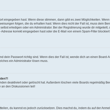
wort eingegeben hast. Wenn diese stimmen, dann gibt es zwei Möglichkeiten. Wen
isungen folgen, die du erhalten hast. Wenn dies nicht der Fall ist, muss dein Ben
lbst erledigen oder ein Administrator. Bei der Registrierung wurde dir mitgeteilt, o
-Adresse korrekt eingegeben hast oder die E-Mail von einem Spam-Filter blockiert 
d dein Passwort richtig sind. Wenn dies der Fall ist, wende dich an einen Board-Ad
elches ein Administrator lösen muss.
lden?!
nden deaktiviert oder gelöscht hat. Außerdem löschen viele Boards regelmäßig Benu
 an den Diskussionen teil!
mitteilen, du kannst es jedoch zurücksetzen. Dies machst du, indem du auf der Anme