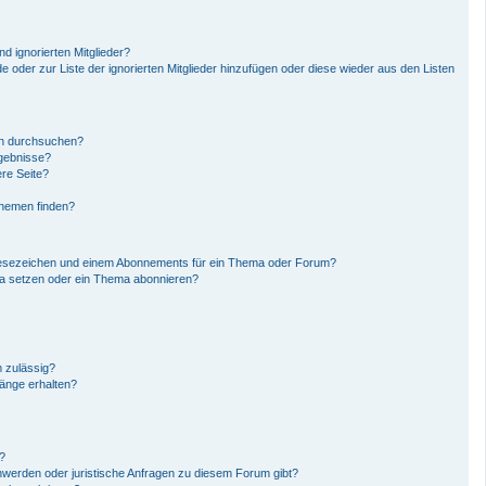
d ignorierten Mitglieder?
de oder zur Liste der ignorierten Mitglieder hinzufügen oder diese wieder aus den Listen
en durchsuchen?
rgebnisse?
re Seite?
Themen finden?
Lesezeichen und einem Abonnements für ein Thema oder Forum?
ma setzen oder ein Thema abonnieren?
 zulässig?
hänge erhalten?
n?
hwerden oder juristische Anfragen zu diesem Forum gibt?