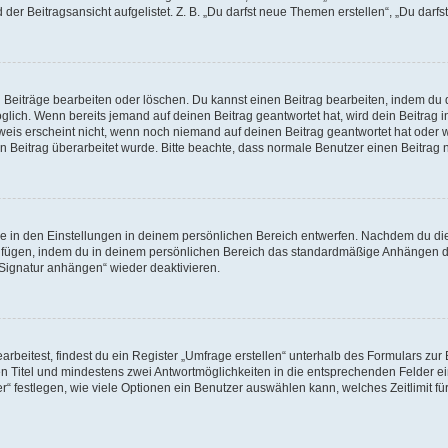
er Beitragsansicht aufgelistet. Z. B. „Du darfst neue Themen erstellen“, „Du darfs
n Beiträge bearbeiten oder löschen. Du kannst einen Beitrag bearbeiten, indem du 
möglich. Wenn bereits jemand auf deinen Beitrag geantwortet hat, wird dein Beitrag
weis erscheint nicht, wenn noch niemand auf deinen Beitrag geantwortet hat oder w
dein Beitrag überarbeitet wurde. Bitte beachte, dass normale Benutzer einen Beitra
 in den Einstellungen in deinem persönlichen Bereich entwerfen. Nachdem du die S
zufügen, indem du in deinem persönlichen Bereich das standardmäßige Anhängen de
„Signatur anhängen“ wieder deaktivieren.
eitest, findest du ein Register „Umfrage erstellen“ unterhalb des Formulars zur B
nen Titel und mindestens zwei Antwortmöglichkeiten in die entsprechenden Felder ei
“ festlegen, wie viele Optionen ein Benutzer auswählen kann, welches Zeitlimit für