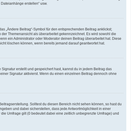
t Dateianhänge erstellen“ usw.
das „Ändere Beitrag“-Symbol für den entsprechenden Beitrag anklickst;
 in der Themenansicht als überarbeitet gekennzeichnet. Es wird sowohl die
enn ein Administrator oder Moderator deinen Beitrag überarbeitet hat. Diese
g nicht löschen können, wenn bereits jemand darauf geantwortet hat.
ignatur erstellt und gespeichert hast, kannst du in jedem Beitrag das
iner Signatur aktivierst. Wenn du einen einzelnen Beitrag dennoch ohne
eitragserstellung. Solltest du diesen Bereich nicht sehen können, so hast du
ngeben und dabei sicherstellen, dass jede Antwortmöglichkeit in einer
 die Umfrage gilt (0 bedeutet dabei eine zeitlich unbegrenzte Umfrage) und