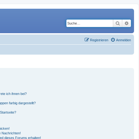
Suche
Erwe
Registrieren
Anmelden
ete ich ihnen bei?
pen farbig dargestellt?
Startseite?
hicken!
 Nachrichten!
ied dieses Forums erhalten!