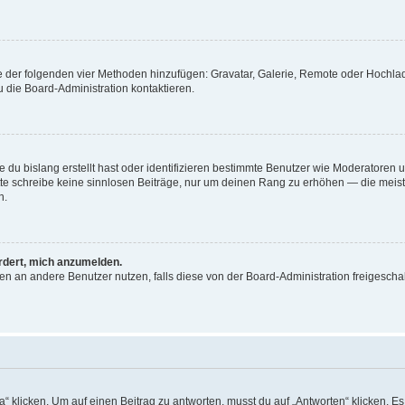
ine der folgenden vier Methoden hinzufügen: Gravatar, Galerie, Remote oder Hochl
 die Board-Administration kontaktieren.
 du bislang erstellt hast oder identifizieren bestimmte Benutzer wie Moderatoren
Bitte schreibe keine sinnlosen Beiträge, nur um deinen Rang zu erhöhen — die mei
n.
ordert, mich anzumelden.
chten an andere Benutzer nutzen, falls diese von der Board-Administration freige
icken. Um auf einen Beitrag zu antworten, musst du auf „Antworten“ klicken. Es kö