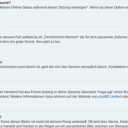
taucht?
„Meinen Online-Status während dieser Sitzung verbergen“. Wenn du diese Option ei
n diesem Fall solltest du im „Persönlichen Bereich“ die für dich passende Zeitzone (
 dies ein guter Grund, dies jetzt zu tun.
h!
Zeit trotzdem noch falsch ist, geht die Uhr des Servers vermutlich falsch. Kontaktie
der niemand hat das Forum bislang in deine Sprache übersetzt. Frage ggf. einen Boa
würdest. Weitere Informationen dazu können auf der Website von
phpBB Limited
ode
?
ines dieser Bilder ist meist mit deinem Rang verknüpft: Oft sind dies Sterne, Käs
s handelt sich hierbei in der Regel um ein persönliches Bild, welches von Benutzer