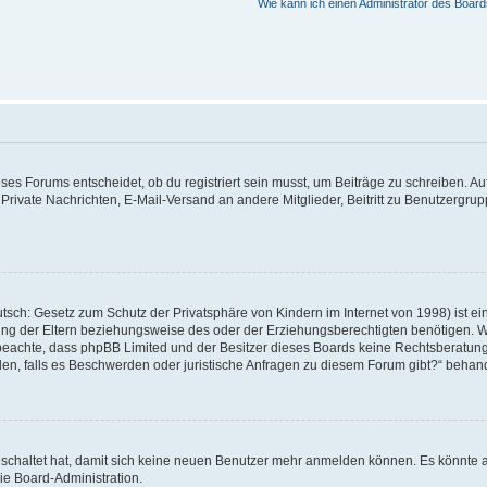
Wie kann ich einen Administrator des Board
s Forums entscheidet, ob du registriert sein musst, um Beiträge zu schreiben. Auf je
 Private Nachrichten, E-Mail-Versand an andere Mitglieder, Beitritt zu Benutzergrup
tsch: Gesetz zum Schutz der Privatsphäre von Kindern im Internet von 1998) ist ei
g der Eltern beziehungsweise des oder der Erziehungsberechtigten benötigen. Wenn
itte beachte, dass phpBB Limited und der Besitzer dieses Boards keine Rechtsberatu
enden, falls es Beschwerden oder juristische Anfragen zu diesem Forum gibt?“ behan
geschaltet hat, damit sich keine neuen Benutzer mehr anmelden können. Es könnte 
ie Board-Administration.