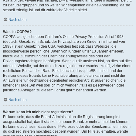
Avatarbilder, Private Nachrichten, E-Mail-Versand an andere Mitglieder, Beitritt
zu Benutzergruppen und so weiter. Wir empfehlen dir eine Anmeldung, da sie
schnell erledigt ist und dir zahlreiche Vorteile bietet.
Nach oben
Was ist COPPA?
COPPA, ausgeschrieben Children’s Online Privacy Protection Act of 1998
(deutsch: Gesetz zum Schutz der Privatsphäre von Kindern im Internet von
1998) ist ein Gesetz in den USA, welches festlegt, dass Websites, die
möglicherweise persönliche Daten von Kindern unter 13 Jahren erheben,
hierzu die Zustimmung der Eltern beziehungsweise des oder der
Erziehungsberechtigten benötigen. Wenn du dir unsicher bist, ob dies auf dich
oder die Website, auf der du dich zu registrieren versuchst, zutrifft, ziehe einen
rechtlichen Beistand zu Rate. Bitte beachte, dass phpBB Limited und der
Besitzer dieses Boards keine Rechtsberatung anbieten kann und nicht die
Anlaufstelle für Rechtsangelegenheiten jeglicher Art ist; außer solchen, die
unter der Frage „An wen soll ich mich wenden, falls es Beschwerden oder
juristische Anfragen zu diesem Forum gibt?“ behandelt werden.
Nach oben
Warum kann ich mich nicht registrieren?
Es kann sein, dass die Board-Administration die Registrierung komplett
ausgeschaltet hat, damit sich keine neuen Benutzer mehr anmelden können.
Es könnte auch sein, dass deine IP-Adresse oder der Benutzername, mit dem
du dich registrieren möchtest, gesperrt wurden. Um Hilfe zu erhalten, wende