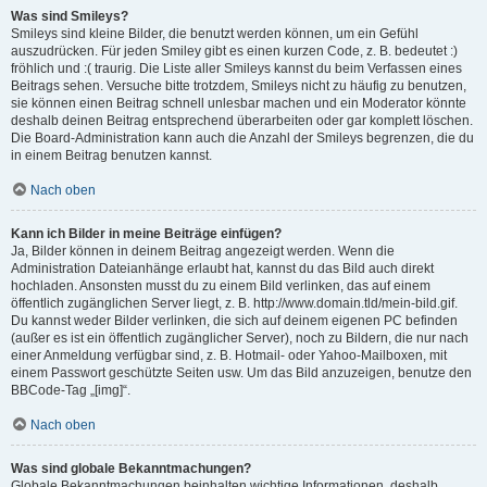
Was sind Smileys?
Smileys sind kleine Bilder, die benutzt werden können, um ein Gefühl
auszudrücken. Für jeden Smiley gibt es einen kurzen Code, z. B. bedeutet :)
fröhlich und :( traurig. Die Liste aller Smileys kannst du beim Verfassen eines
Beitrags sehen. Versuche bitte trotzdem, Smileys nicht zu häufig zu benutzen,
sie können einen Beitrag schnell unlesbar machen und ein Moderator könnte
deshalb deinen Beitrag entsprechend überarbeiten oder gar komplett löschen.
Die Board-Administration kann auch die Anzahl der Smileys begrenzen, die du
in einem Beitrag benutzen kannst.
Nach oben
Kann ich Bilder in meine Beiträge einfügen?
Ja, Bilder können in deinem Beitrag angezeigt werden. Wenn die
Administration Dateianhänge erlaubt hat, kannst du das Bild auch direkt
hochladen. Ansonsten musst du zu einem Bild verlinken, das auf einem
öffentlich zugänglichen Server liegt, z. B. http://www.domain.tld/mein-bild.gif.
Du kannst weder Bilder verlinken, die sich auf deinem eigenen PC befinden
(außer es ist ein öffentlich zugänglicher Server), noch zu Bildern, die nur nach
einer Anmeldung verfügbar sind, z. B. Hotmail- oder Yahoo-Mailboxen, mit
einem Passwort geschützte Seiten usw. Um das Bild anzuzeigen, benutze den
BBCode-Tag „[img]“.
Nach oben
Was sind globale Bekanntmachungen?
Globale Bekanntmachungen beinhalten wichtige Informationen, deshalb