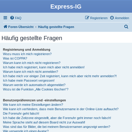
Express-IG
FAQ
Registrieren
Anmelden
S
Foren-Übersicht
Häufig gestellte Fragen
u
Häufig gestellte Fragen
c
h
Registrierung und Anmeldung
Wozu muss ich mich registrieren?
e
Was ist COPPA?
Warum kann ich mich nicht registrieren?
Ich habe mich registriert, kann mich aber nicht anmelden!
Warum kann ich mich nicht anmelden?
Ich habe mich vor einiger Zeit registriert, kann mich aber nicht mehr anmelden?!
Ich habe mein Passwort vergessen!
Warum werde ich automatisch abgemeldet?
Wozu ist die Funktion „Alle Cookies löschen“?
Benutzerpräferenzen und -einstellungen
Wie kann ich meine Einstellungen ändern?
Wie kann ich verhindern, dass mein Benutzername in der Online-Liste auftaucht?
Die Forenuhr geht falsch!
Ich habe die Zeitzone eingestellt, aber die Forenuhr geht immer noch falsch!
Meine Sprache steht auf diesem Board nicht zur Auswahl!
Was sind das für Bilder, die bei meinem Benutzernamen angezeigt werden?
Wie verwende ich einen Avatar?