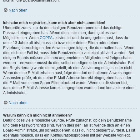
dich an die Board-Administration.
Nach oben
Ich habe mich registriert, kann mich aber nicht anmelden!
Überprüfe zuerst, ob du den richtigen Benutzernamen und das richtige
Passwort eingegeben hast. Wenn diese stimmen, dann gibt es zwei
Möglichkeiten. Wenn
COPPA
aktiviert ist und du angegeben hast, dass du
unter 13 Jahre alt bist, musst du bzw. einer deiner Eltern oder deiner
Erziehungsberechtigten den Anweisungen folgen, die du erhalten hast. Wenn
dies nicht der Fall ist, muss dein Benutzerkonto vielleicht aktiviert werden. Bei
einigen Boards müssen alle neu angemeldeten Mitglieder erst freigeschaltet
werden – entweder musst du dies selbst erledigen oder ein Administrator. Bei
der Registrierung wurde dir mitgeteilt, ob eine Aktivierung nötig ist oder nicht.
Wenn du eine E-Mail erhalten hast, folge den dort enthaltenen Anweisungen.
Ansonsten prüfe, ob du deine E-Mail-Adresse korrekt eingegeben hast oder
die E-Mail von einem Spam-Filter blockiert wurde. Wenn du dir sicher bist,
dass deine E-Mail-Adresse korrekt eingegeben wurde, dann kontaktiere einen
Administrator.
Nach oben
Warum kann ich mich nicht anmelden?
Dafür gibt es viele mögliche Gründe. Prüfe zunächst, ob dein Benutzername
und dein Passwort richtig sind. Wenn dies der Fall ist, wende dich an einen
Board-Administrator, um sicherzugehen, dass du nicht gesperrt wurdest. Es ist
ebenfalls möglich, dass ein Konfigurationsproblem mit der Website vorliegt,