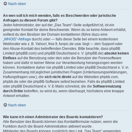
Nach oben
An wen soll ich mich wenden, falls es Beschwerden oder juristische
Anfragen zu diesem Forum gibt?
Jeder Administrator, der auf der „Das Team“-Seite aufgeführt ist, ist ein
geeigneter Kontakt für deine Beschwerde. Wenn du so keine Antwort erhältst,
solltest du den Besitzer der Domain kontaktieren (führe dazu eine
„WHOIS“-Abfrage
durch) oder — falls diese Seite bei einem kostenlosen
Webhoster wie z. B. Yahoo!, free.fr, funpic.de usw. liegt — den Support oder
den Abuse-Kontakt des betreffenden Dienstes. Bitte beachte, dass phpBB
Limited (phpBB.com) und phpBB Deutschland e. V. (phpBB.de)
absolut keinen
Einfluss
auf die Benutzung oder den oder die Benutzer der Forensoftware
haben und dafür in keiner Weise zur Verantwortung herangezogen werden
können. Kontaktiere daher nie phpBB Limited oder phpBB Deutschland e. V. in
Zusammenhang mit jeglichen juristischen Fragen (Unterlassungserklärungen,
Haftungsfragen usw.), die
sich nicht direkt
auf die Websiten phpbb.com,
phpbb.de oder die phpBB-Software selbst beziehen. Falls du phpBB Limited
oder phpBB Deutschland e. V. E-Mails schreibst, die die
Softwarenutzung
durch Dritte
betreffen, so wirst du, wenn überhaupt, höchstens eine knappe
Antwort erhalten.
Nach oben
Wie kann ich einen Administrator des Boards kontaktieren?
Alle Benutzer des Boards können das Kontaktformular nutzen, wenn die
Funktion durch die Board-Administration aktiviert wurde.
Mitglieder des Boards können zusätzlich den Link „Das Team“ verwenden.