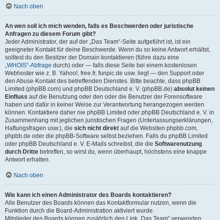
Nach oben
An wen soll ich mich wenden, falls es Beschwerden oder juristische
Anfragen zu diesem Forum gibt?
Jeder Administrator, der auf der „Das Team“-Seite aufgeführt ist, ist ein
geeigneter Kontakt für deine Beschwerde. Wenn du so keine Antwort erhältst,
solltest du den Besitzer der Domain kontaktieren (führe dazu eine
„WHOIS“-Abfrage
durch) oder — falls diese Seite bei einem kostenlosen
Webhoster wie z. B. Yahoo!, free.fr, funpic.de usw. liegt — den Support oder
den Abuse-Kontakt des betreffenden Dienstes. Bitte beachte, dass phpBB
Limited (phpBB.com) und phpBB Deutschland e. V. (phpBB.de)
absolut keinen
Einfluss
auf die Benutzung oder den oder die Benutzer der Forensoftware
haben und dafür in keiner Weise zur Verantwortung herangezogen werden
können. Kontaktiere daher nie phpBB Limited oder phpBB Deutschland e. V. in
Zusammenhang mit jeglichen juristischen Fragen (Unterlassungserklärungen,
Haftungsfragen usw.), die
sich nicht direkt
auf die Websiten phpbb.com,
phpbb.de oder die phpBB-Software selbst beziehen. Falls du phpBB Limited
oder phpBB Deutschland e. V. E-Mails schreibst, die die
Softwarenutzung
durch Dritte
betreffen, so wirst du, wenn überhaupt, höchstens eine knappe
Antwort erhalten.
Nach oben
Wie kann ich einen Administrator des Boards kontaktieren?
Alle Benutzer des Boards können das Kontaktformular nutzen, wenn die
Funktion durch die Board-Administration aktiviert wurde.
Mitglieder des Boards können zusätzlich den Link „Das Team“ verwenden.