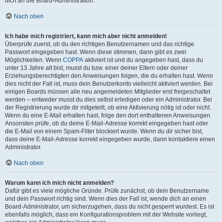
dich an die Board-Administration.
Nach oben
Ich habe mich registriert, kann mich aber nicht anmelden!
Überprüfe zuerst, ob du den richtigen Benutzernamen und das richtige
Passwort eingegeben hast. Wenn diese stimmen, dann gibt es zwei
Möglichkeiten. Wenn
COPPA
aktiviert ist und du angegeben hast, dass du
unter 13 Jahre alt bist, musst du bzw. einer deiner Eltern oder deiner
Erziehungsberechtigten den Anweisungen folgen, die du erhalten hast. Wenn
dies nicht der Fall ist, muss dein Benutzerkonto vielleicht aktiviert werden. Bei
einigen Boards müssen alle neu angemeldeten Mitglieder erst freigeschaltet
werden – entweder musst du dies selbst erledigen oder ein Administrator. Bei
der Registrierung wurde dir mitgeteilt, ob eine Aktivierung nötig ist oder nicht.
Wenn du eine E-Mail erhalten hast, folge den dort enthaltenen Anweisungen.
Ansonsten prüfe, ob du deine E-Mail-Adresse korrekt eingegeben hast oder
die E-Mail von einem Spam-Filter blockiert wurde. Wenn du dir sicher bist,
dass deine E-Mail-Adresse korrekt eingegeben wurde, dann kontaktiere einen
Administrator.
Nach oben
Warum kann ich mich nicht anmelden?
Dafür gibt es viele mögliche Gründe. Prüfe zunächst, ob dein Benutzername
und dein Passwort richtig sind. Wenn dies der Fall ist, wende dich an einen
Board-Administrator, um sicherzugehen, dass du nicht gesperrt wurdest. Es ist
ebenfalls möglich, dass ein Konfigurationsproblem mit der Website vorliegt,