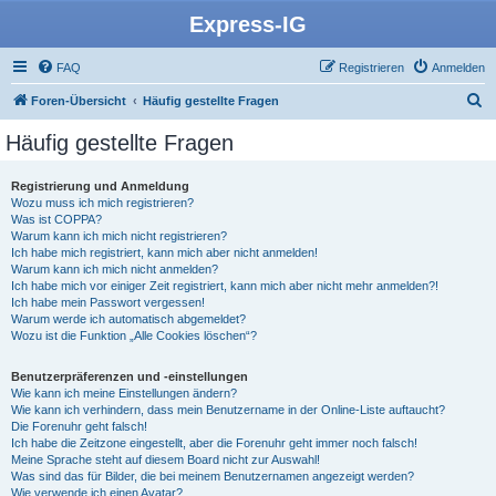
Express-IG
FAQ
Registrieren
Anmelden
S
Foren-Übersicht
Häufig gestellte Fragen
u
Häufig gestellte Fragen
c
h
Registrierung und Anmeldung
Wozu muss ich mich registrieren?
e
Was ist COPPA?
Warum kann ich mich nicht registrieren?
Ich habe mich registriert, kann mich aber nicht anmelden!
Warum kann ich mich nicht anmelden?
Ich habe mich vor einiger Zeit registriert, kann mich aber nicht mehr anmelden?!
Ich habe mein Passwort vergessen!
Warum werde ich automatisch abgemeldet?
Wozu ist die Funktion „Alle Cookies löschen“?
Benutzerpräferenzen und -einstellungen
Wie kann ich meine Einstellungen ändern?
Wie kann ich verhindern, dass mein Benutzername in der Online-Liste auftaucht?
Die Forenuhr geht falsch!
Ich habe die Zeitzone eingestellt, aber die Forenuhr geht immer noch falsch!
Meine Sprache steht auf diesem Board nicht zur Auswahl!
Was sind das für Bilder, die bei meinem Benutzernamen angezeigt werden?
Wie verwende ich einen Avatar?