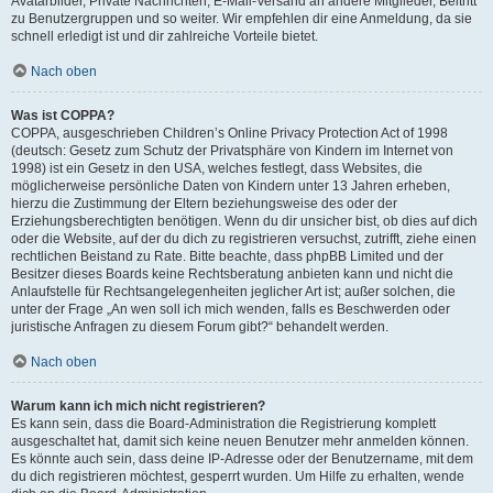
Avatarbilder, Private Nachrichten, E-Mail-Versand an andere Mitglieder, Beitritt
zu Benutzergruppen und so weiter. Wir empfehlen dir eine Anmeldung, da sie
schnell erledigt ist und dir zahlreiche Vorteile bietet.
Nach oben
Was ist COPPA?
COPPA, ausgeschrieben Children’s Online Privacy Protection Act of 1998
(deutsch: Gesetz zum Schutz der Privatsphäre von Kindern im Internet von
1998) ist ein Gesetz in den USA, welches festlegt, dass Websites, die
möglicherweise persönliche Daten von Kindern unter 13 Jahren erheben,
hierzu die Zustimmung der Eltern beziehungsweise des oder der
Erziehungsberechtigten benötigen. Wenn du dir unsicher bist, ob dies auf dich
oder die Website, auf der du dich zu registrieren versuchst, zutrifft, ziehe einen
rechtlichen Beistand zu Rate. Bitte beachte, dass phpBB Limited und der
Besitzer dieses Boards keine Rechtsberatung anbieten kann und nicht die
Anlaufstelle für Rechtsangelegenheiten jeglicher Art ist; außer solchen, die
unter der Frage „An wen soll ich mich wenden, falls es Beschwerden oder
juristische Anfragen zu diesem Forum gibt?“ behandelt werden.
Nach oben
Warum kann ich mich nicht registrieren?
Es kann sein, dass die Board-Administration die Registrierung komplett
ausgeschaltet hat, damit sich keine neuen Benutzer mehr anmelden können.
Es könnte auch sein, dass deine IP-Adresse oder der Benutzername, mit dem
du dich registrieren möchtest, gesperrt wurden. Um Hilfe zu erhalten, wende