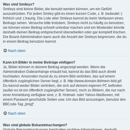
Was sind Smileys?
Smileys sind kleine Bilder, die benutzt werden können, um ein Gefühl
auszudrücken. Für jeden Smiley gibt es einen kurzen Code, z. B. bedeutet :)
fröhlich und :( traurig. Die Liste aller Smileys kannst du beim Verfassen eines
Beitrags sehen. Versuche bitte trotzdem, Smileys nicht zu häufig zu benutzen,
sie können einen Beitrag schnell unlesbar machen und ein Moderator könnte
deshalb deinen Beitrag entsprechend überarbeiten oder gar komplett löschen.
Die Board-Administration kann auch die Anzahl der Smileys begrenzen, die du
in einem Beitrag benutzen kannst.
Nach oben
Kann ich Bilder in meine Beiträge einfügen?
Ja, Bilder können in deinem Beitrag angezeigt werden. Wenn die
Administration Dateianhänge erlaubt hat, kannst du das Bild auch direkt
hochladen. Ansonsten musst du zu einem Bild verlinken, das auf einem
öffentlich zugänglichen Server liegt, z. B. http://www.domain.tld/mein-bild.gif.
Du kannst weder Bilder verlinken, die sich auf deinem eigenen PC befinden
(außer es ist ein öffentlich zugänglicher Server), noch zu Bildern, die nur nach
einer Anmeldung verfügbar sind, z. B. Hotmail- oder Yahoo-Mailboxen, mit
einem Passwort geschützte Seiten usw. Um das Bild anzuzeigen, benutze den
BBCode-Tag „[img]“.
Nach oben
Was sind globale Bekanntmachungen?
Globale Bekanntmachungen beinhalten wichtige Informationen, deshalb