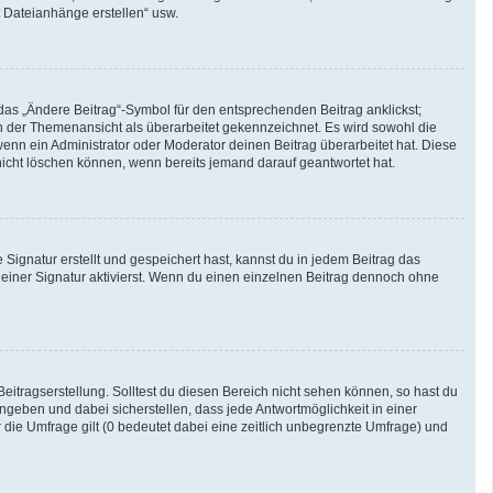
t Dateianhänge erstellen“ usw.
das „Ändere Beitrag“-Symbol für den entsprechenden Beitrag anklickst;
 in der Themenansicht als überarbeitet gekennzeichnet. Es wird sowohl die
enn ein Administrator oder Moderator deinen Beitrag überarbeitet hat. Diese
g nicht löschen können, wenn bereits jemand darauf geantwortet hat.
ignatur erstellt und gespeichert hast, kannst du in jedem Beitrag das
iner Signatur aktivierst. Wenn du einen einzelnen Beitrag dennoch ohne
eitragserstellung. Solltest du diesen Bereich nicht sehen können, so hast du
ngeben und dabei sicherstellen, dass jede Antwortmöglichkeit in einer
 die Umfrage gilt (0 bedeutet dabei eine zeitlich unbegrenzte Umfrage) und