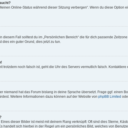
taucht?
„Meinen Online-Status während dieser Sitzung verbergen“. Wenn du diese Option ei
n diesem Fall solltest du im „Persönlichen Bereich“ die für dich passende Zeitzone (
 dies ein guter Grund, dies jetzt zu tun.
h!
Zeit trotzdem noch falsch ist, geht die Uhr des Servers vermutlich falsch. Kontaktie
der niemand hat das Forum bislang in deine Sprache übersetzt. Frage ggf. einen Boa
würdest. Weitere Informationen dazu können auf der Website von
phpBB Limited
ode
?
ines dieser Bilder ist meist mit deinem Rang verknüpft: Oft sind dies Sterne, Käs
s handelt sich hierbei in der Regel um ein persönliches Bild, welches von Benutzer