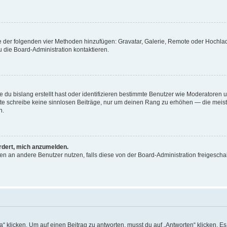
ine der folgenden vier Methoden hinzufügen: Gravatar, Galerie, Remote oder Hochl
 die Board-Administration kontaktieren.
 du bislang erstellt hast oder identifizieren bestimmte Benutzer wie Moderatoren
Bitte schreibe keine sinnlosen Beiträge, nur um deinen Rang zu erhöhen — die mei
n.
ordert, mich anzumelden.
chten an andere Benutzer nutzen, falls diese von der Board-Administration freige
icken. Um auf einen Beitrag zu antworten, musst du auf „Antworten“ klicken. Es kö