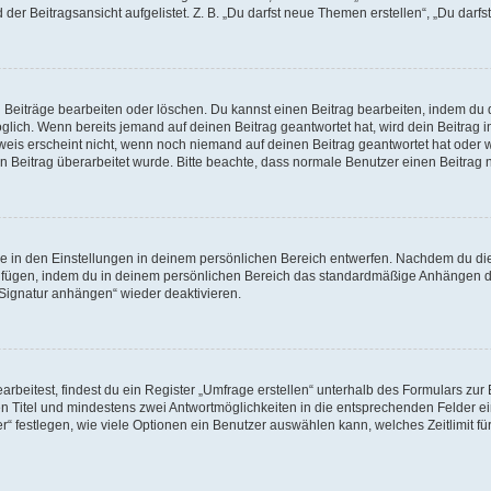
er Beitragsansicht aufgelistet. Z. B. „Du darfst neue Themen erstellen“, „Du darfs
n Beiträge bearbeiten oder löschen. Du kannst einen Beitrag bearbeiten, indem du 
möglich. Wenn bereits jemand auf deinen Beitrag geantwortet hat, wird dein Beitrag
weis erscheint nicht, wenn noch niemand auf deinen Beitrag geantwortet hat oder w
dein Beitrag überarbeitet wurde. Bitte beachte, dass normale Benutzer einen Beitra
 in den Einstellungen in deinem persönlichen Bereich entwerfen. Nachdem du die S
zufügen, indem du in deinem persönlichen Bereich das standardmäßige Anhängen de
„Signatur anhängen“ wieder deaktivieren.
eitest, findest du ein Register „Umfrage erstellen“ unterhalb des Formulars zur B
nen Titel und mindestens zwei Antwortmöglichkeiten in die entsprechenden Felder ei
“ festlegen, wie viele Optionen ein Benutzer auswählen kann, welches Zeitlimit für