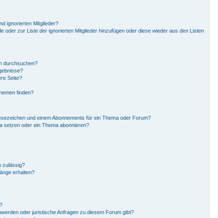
d ignorierten Mitglieder?
de oder zur Liste der ignorierten Mitglieder hinzufügen oder diese wieder aus den Listen
en durchsuchen?
rgebnisse?
re Seite?
Themen finden?
Lesezeichen und einem Abonnements für ein Thema oder Forum?
ma setzen oder ein Thema abonnieren?
 zulässig?
hänge erhalten?
n?
hwerden oder juristische Anfragen zu diesem Forum gibt?