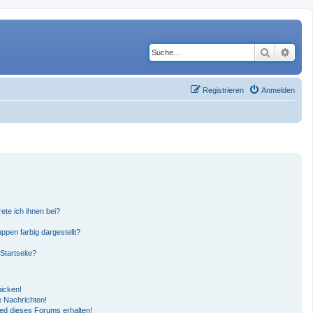
Suche
Erwe
Registrieren
Anmelden
ete ich ihnen bei?
pen farbig dargestellt?
Startseite?
hicken!
 Nachrichten!
ied dieses Forums erhalten!