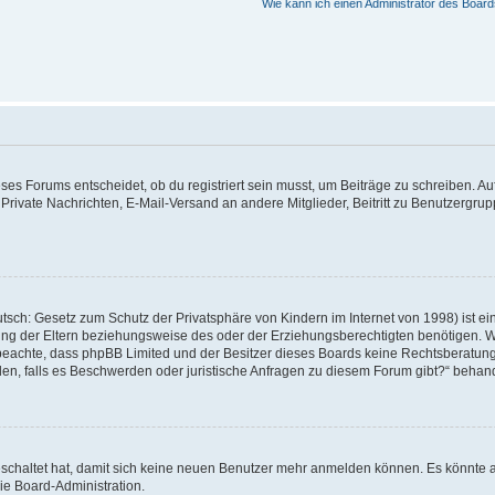
Wie kann ich einen Administrator des Board
s Forums entscheidet, ob du registriert sein musst, um Beiträge zu schreiben. Auf je
 Private Nachrichten, E-Mail-Versand an andere Mitglieder, Beitritt zu Benutzergrup
tsch: Gesetz zum Schutz der Privatsphäre von Kindern im Internet von 1998) ist ei
g der Eltern beziehungsweise des oder der Erziehungsberechtigten benötigen. Wenn
itte beachte, dass phpBB Limited und der Besitzer dieses Boards keine Rechtsberatu
enden, falls es Beschwerden oder juristische Anfragen zu diesem Forum gibt?“ behan
geschaltet hat, damit sich keine neuen Benutzer mehr anmelden können. Es könnte 
ie Board-Administration.