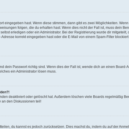
wort eingegeben hast. Wenn diese stimmen, dann gibt es zwei Möglichkeiten. Wen
isungen folgen, die du erhalten hast. Wenn dies nicht der Fall ist, muss dein Ben
lbst erledigen oder ein Administrator. Bei der Registrierung wurde dir mitgeteilt, o
-Adresse korrekt eingegeben hast oder die E-Mail von einem Spam-Filter blockiert 
d dein Passwort richtig sind. Wenn dies der Fall ist, wende dich an einen Board-Ad
elches ein Administrator lösen muss.
lden?!
nden deaktiviert oder gelöscht hat. Außerdem löschen viele Boards regelmäßig Benu
 an den Diskussionen teil!
mitteilen, du kannst es jedoch zurücksetzen. Dies machst du, indem du auf der Anme