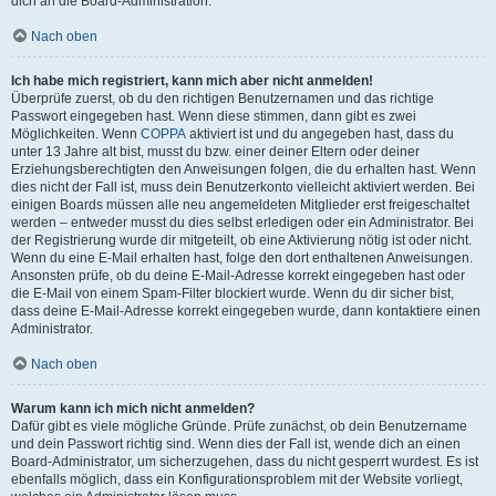
dich an die Board-Administration.
Nach oben
Ich habe mich registriert, kann mich aber nicht anmelden!
Überprüfe zuerst, ob du den richtigen Benutzernamen und das richtige
Passwort eingegeben hast. Wenn diese stimmen, dann gibt es zwei
Möglichkeiten. Wenn
COPPA
aktiviert ist und du angegeben hast, dass du
unter 13 Jahre alt bist, musst du bzw. einer deiner Eltern oder deiner
Erziehungsberechtigten den Anweisungen folgen, die du erhalten hast. Wenn
dies nicht der Fall ist, muss dein Benutzerkonto vielleicht aktiviert werden. Bei
einigen Boards müssen alle neu angemeldeten Mitglieder erst freigeschaltet
werden – entweder musst du dies selbst erledigen oder ein Administrator. Bei
der Registrierung wurde dir mitgeteilt, ob eine Aktivierung nötig ist oder nicht.
Wenn du eine E-Mail erhalten hast, folge den dort enthaltenen Anweisungen.
Ansonsten prüfe, ob du deine E-Mail-Adresse korrekt eingegeben hast oder
die E-Mail von einem Spam-Filter blockiert wurde. Wenn du dir sicher bist,
dass deine E-Mail-Adresse korrekt eingegeben wurde, dann kontaktiere einen
Administrator.
Nach oben
Warum kann ich mich nicht anmelden?
Dafür gibt es viele mögliche Gründe. Prüfe zunächst, ob dein Benutzername
und dein Passwort richtig sind. Wenn dies der Fall ist, wende dich an einen
Board-Administrator, um sicherzugehen, dass du nicht gesperrt wurdest. Es ist
ebenfalls möglich, dass ein Konfigurationsproblem mit der Website vorliegt,