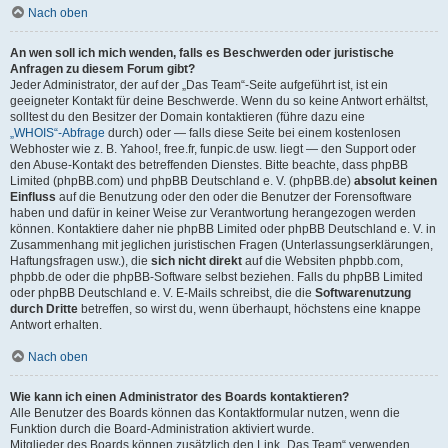
Nach oben
An wen soll ich mich wenden, falls es Beschwerden oder juristische
Anfragen zu diesem Forum gibt?
Jeder Administrator, der auf der „Das Team“-Seite aufgeführt ist, ist ein
geeigneter Kontakt für deine Beschwerde. Wenn du so keine Antwort erhältst,
solltest du den Besitzer der Domain kontaktieren (führe dazu eine
„WHOIS“-Abfrage
durch) oder — falls diese Seite bei einem kostenlosen
Webhoster wie z. B. Yahoo!, free.fr, funpic.de usw. liegt — den Support oder
den Abuse-Kontakt des betreffenden Dienstes. Bitte beachte, dass phpBB
Limited (phpBB.com) und phpBB Deutschland e. V. (phpBB.de)
absolut keinen
Einfluss
auf die Benutzung oder den oder die Benutzer der Forensoftware
haben und dafür in keiner Weise zur Verantwortung herangezogen werden
können. Kontaktiere daher nie phpBB Limited oder phpBB Deutschland e. V. in
Zusammenhang mit jeglichen juristischen Fragen (Unterlassungserklärungen,
Haftungsfragen usw.), die
sich nicht direkt
auf die Websiten phpbb.com,
phpbb.de oder die phpBB-Software selbst beziehen. Falls du phpBB Limited
oder phpBB Deutschland e. V. E-Mails schreibst, die die
Softwarenutzung
durch Dritte
betreffen, so wirst du, wenn überhaupt, höchstens eine knappe
Antwort erhalten.
Nach oben
Wie kann ich einen Administrator des Boards kontaktieren?
Alle Benutzer des Boards können das Kontaktformular nutzen, wenn die
Funktion durch die Board-Administration aktiviert wurde.
Mitglieder des Boards können zusätzlich den Link „Das Team“ verwenden.