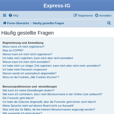
Express-IG
FAQ
Registrieren
Anmelden
S
Foren-Übersicht
Häufig gestellte Fragen
u
Häufig gestellte Fragen
c
h
Registrierung und Anmeldung
Wozu muss ich mich registrieren?
e
Was ist COPPA?
Warum kann ich mich nicht registrieren?
Ich habe mich registriert, kann mich aber nicht anmelden!
Warum kann ich mich nicht anmelden?
Ich habe mich vor einiger Zeit registriert, kann mich aber nicht mehr anmelden?!
Ich habe mein Passwort vergessen!
Warum werde ich automatisch abgemeldet?
Wozu ist die Funktion „Alle Cookies löschen“?
Benutzerpräferenzen und -einstellungen
Wie kann ich meine Einstellungen ändern?
Wie kann ich verhindern, dass mein Benutzername in der Online-Liste auftaucht?
Die Forenuhr geht falsch!
Ich habe die Zeitzone eingestellt, aber die Forenuhr geht immer noch falsch!
Meine Sprache steht auf diesem Board nicht zur Auswahl!
Was sind das für Bilder, die bei meinem Benutzernamen angezeigt werden?
Wie verwende ich einen Avatar?