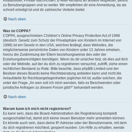
Avatarbilder, Private Nachrichten, E-Mail-Versand an andere Mitglieder, Beitritt
zu Benutzergruppen und so weiter. Wir empfehlen dir eine Anmeldung, da sie
schnell erledigt ist und dir zahlreiche Vorteile bietet.
Nach oben
Was ist COPPA?
COPPA, ausgeschrieben Children’s Online Privacy Protection Act of 1998
(deutsch: Gesetz zum Schutz der Privatsphäre von Kindern im Internet von
1998) ist ein Gesetz in den USA, welches festlegt, dass Websites, die
möglicherweise persönliche Daten von Kindern unter 13 Jahren erheben,
hierzu die Zustimmung der Eltern beziehungsweise des oder der
Erziehungsberechtigten benötigen. Wenn du dir unsicher bist, ob dies auf dich
oder die Website, auf der du dich zu registrieren versuchst, zutrifft, ziehe einen
rechtlichen Beistand zu Rate. Bitte beachte, dass phpBB Limited und der
Besitzer dieses Boards keine Rechtsberatung anbieten kann und nicht die
Anlaufstelle für Rechtsangelegenheiten jeglicher Art ist; außer solchen, die
unter der Frage „An wen soll ich mich wenden, falls es Beschwerden oder
juristische Anfragen zu diesem Forum gibt?“ behandelt werden.
Nach oben
Warum kann ich mich nicht registrieren?
Es kann sein, dass die Board-Administration die Registrierung komplett
ausgeschaltet hat, damit sich keine neuen Benutzer mehr anmelden können.
Es könnte auch sein, dass deine IP-Adresse oder der Benutzername, mit dem
du dich registrieren möchtest, gesperrt wurden. Um Hilfe zu erhalten, wende