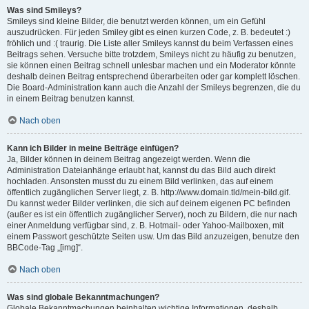
Was sind Smileys?
Smileys sind kleine Bilder, die benutzt werden können, um ein Gefühl
auszudrücken. Für jeden Smiley gibt es einen kurzen Code, z. B. bedeutet :)
fröhlich und :( traurig. Die Liste aller Smileys kannst du beim Verfassen eines
Beitrags sehen. Versuche bitte trotzdem, Smileys nicht zu häufig zu benutzen,
sie können einen Beitrag schnell unlesbar machen und ein Moderator könnte
deshalb deinen Beitrag entsprechend überarbeiten oder gar komplett löschen.
Die Board-Administration kann auch die Anzahl der Smileys begrenzen, die du
in einem Beitrag benutzen kannst.
Nach oben
Kann ich Bilder in meine Beiträge einfügen?
Ja, Bilder können in deinem Beitrag angezeigt werden. Wenn die
Administration Dateianhänge erlaubt hat, kannst du das Bild auch direkt
hochladen. Ansonsten musst du zu einem Bild verlinken, das auf einem
öffentlich zugänglichen Server liegt, z. B. http://www.domain.tld/mein-bild.gif.
Du kannst weder Bilder verlinken, die sich auf deinem eigenen PC befinden
(außer es ist ein öffentlich zugänglicher Server), noch zu Bildern, die nur nach
einer Anmeldung verfügbar sind, z. B. Hotmail- oder Yahoo-Mailboxen, mit
einem Passwort geschützte Seiten usw. Um das Bild anzuzeigen, benutze den
BBCode-Tag „[img]“.
Nach oben
Was sind globale Bekanntmachungen?
Globale Bekanntmachungen beinhalten wichtige Informationen, deshalb