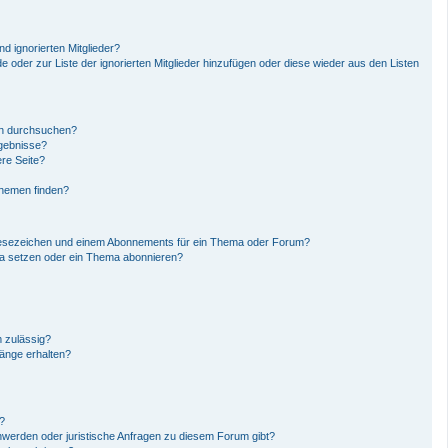
d ignorierten Mitglieder?
de oder zur Liste der ignorierten Mitglieder hinzufügen oder diese wieder aus den Listen
en durchsuchen?
rgebnisse?
re Seite?
Themen finden?
Lesezeichen und einem Abonnements für ein Thema oder Forum?
ma setzen oder ein Thema abonnieren?
 zulässig?
hänge erhalten?
n?
hwerden oder juristische Anfragen zu diesem Forum gibt?