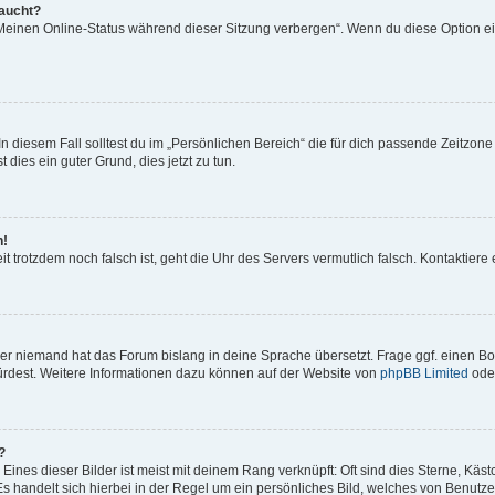
taucht?
„Meinen Online-Status während dieser Sitzung verbergen“. Wenn du diese Option ei
n diesem Fall solltest du im „Persönlichen Bereich“ die für dich passende Zeitzone (
 dies ein guter Grund, dies jetzt zu tun.
h!
Zeit trotzdem noch falsch ist, geht die Uhr des Servers vermutlich falsch. Kontaktie
der niemand hat das Forum bislang in deine Sprache übersetzt. Frage ggf. einen Boa
würdest. Weitere Informationen dazu können auf der Website von
phpBB Limited
ode
?
ines dieser Bilder ist meist mit deinem Rang verknüpft: Oft sind dies Sterne, Käs
s handelt sich hierbei in der Regel um ein persönliches Bild, welches von Benutzer