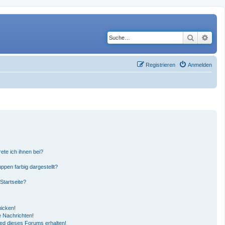
Suche
Erwe
Registrieren
Anmelden
ete ich ihnen bei?
pen farbig dargestellt?
Startseite?
hicken!
 Nachrichten!
ied dieses Forums erhalten!