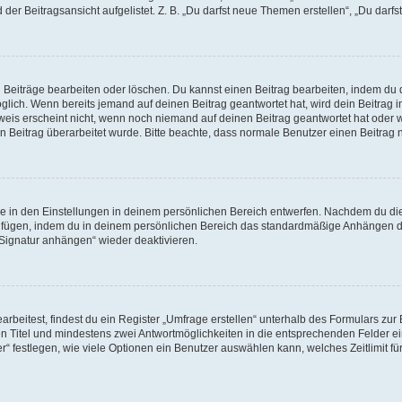
er Beitragsansicht aufgelistet. Z. B. „Du darfst neue Themen erstellen“, „Du darfs
n Beiträge bearbeiten oder löschen. Du kannst einen Beitrag bearbeiten, indem du 
möglich. Wenn bereits jemand auf deinen Beitrag geantwortet hat, wird dein Beitrag
weis erscheint nicht, wenn noch niemand auf deinen Beitrag geantwortet hat oder w
dein Beitrag überarbeitet wurde. Bitte beachte, dass normale Benutzer einen Beitra
 in den Einstellungen in deinem persönlichen Bereich entwerfen. Nachdem du die S
zufügen, indem du in deinem persönlichen Bereich das standardmäßige Anhängen de
„Signatur anhängen“ wieder deaktivieren.
eitest, findest du ein Register „Umfrage erstellen“ unterhalb des Formulars zur B
nen Titel und mindestens zwei Antwortmöglichkeiten in die entsprechenden Felder ei
“ festlegen, wie viele Optionen ein Benutzer auswählen kann, welches Zeitlimit für