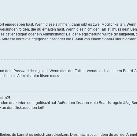
wort eingegeben hast. Wenn diese stimmen, dann gibt es zwei Möglichkeiten. Wen
isungen folgen, die du erhalten hast. Wenn dies nicht der Fall ist, muss dein Ben
lbst erledigen oder ein Administrator. Bei der Registrierung wurde dir mitgeteilt, o
-Adresse korrekt eingegeben hast oder die E-Mail von einem Spam-Filter blockiert 
d dein Passwort richtig sind. Wenn dies der Fall ist, wende dich an einen Board-Ad
elches ein Administrator lösen muss.
lden?!
nden deaktiviert oder gelöscht hat. Außerdem löschen viele Boards regelmäßig Benu
 an den Diskussionen teil!
mitteilen, du kannst es jedoch zurücksetzen. Dies machst du, indem du auf der Anme