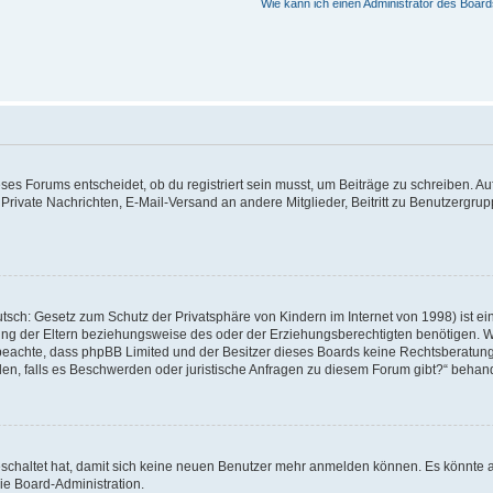
Wie kann ich einen Administrator des Board
s Forums entscheidet, ob du registriert sein musst, um Beiträge zu schreiben. Auf je
 Private Nachrichten, E-Mail-Versand an andere Mitglieder, Beitritt zu Benutzergrup
tsch: Gesetz zum Schutz der Privatsphäre von Kindern im Internet von 1998) ist ei
g der Eltern beziehungsweise des oder der Erziehungsberechtigten benötigen. Wenn
itte beachte, dass phpBB Limited und der Besitzer dieses Boards keine Rechtsberatu
enden, falls es Beschwerden oder juristische Anfragen zu diesem Forum gibt?“ behan
geschaltet hat, damit sich keine neuen Benutzer mehr anmelden können. Es könnte 
ie Board-Administration.