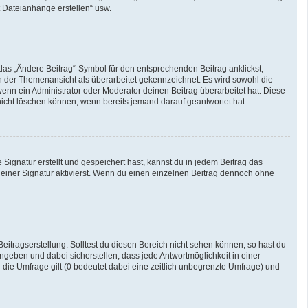
t Dateianhänge erstellen“ usw.
das „Ändere Beitrag“-Symbol für den entsprechenden Beitrag anklickst;
 in der Themenansicht als überarbeitet gekennzeichnet. Es wird sowohl die
enn ein Administrator oder Moderator deinen Beitrag überarbeitet hat. Diese
g nicht löschen können, wenn bereits jemand darauf geantwortet hat.
ignatur erstellt und gespeichert hast, kannst du in jedem Beitrag das
iner Signatur aktivierst. Wenn du einen einzelnen Beitrag dennoch ohne
eitragserstellung. Solltest du diesen Bereich nicht sehen können, so hast du
ngeben und dabei sicherstellen, dass jede Antwortmöglichkeit in einer
 die Umfrage gilt (0 bedeutet dabei eine zeitlich unbegrenzte Umfrage) und