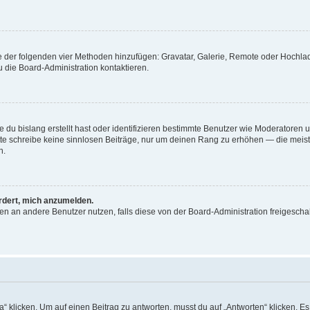
ine der folgenden vier Methoden hinzufügen: Gravatar, Galerie, Remote oder Hochl
 die Board-Administration kontaktieren.
 du bislang erstellt hast oder identifizieren bestimmte Benutzer wie Moderatoren
Bitte schreibe keine sinnlosen Beiträge, nur um deinen Rang zu erhöhen — die mei
n.
ordert, mich anzumelden.
chten an andere Benutzer nutzen, falls diese von der Board-Administration freige
icken. Um auf einen Beitrag zu antworten, musst du auf „Antworten“ klicken. Es kö