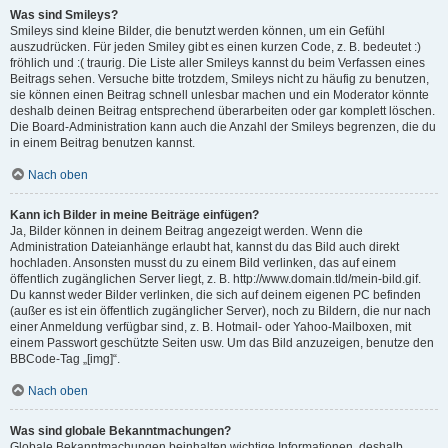
Was sind Smileys?
Smileys sind kleine Bilder, die benutzt werden können, um ein Gefühl
auszudrücken. Für jeden Smiley gibt es einen kurzen Code, z. B. bedeutet :)
fröhlich und :( traurig. Die Liste aller Smileys kannst du beim Verfassen eines
Beitrags sehen. Versuche bitte trotzdem, Smileys nicht zu häufig zu benutzen,
sie können einen Beitrag schnell unlesbar machen und ein Moderator könnte
deshalb deinen Beitrag entsprechend überarbeiten oder gar komplett löschen.
Die Board-Administration kann auch die Anzahl der Smileys begrenzen, die du
in einem Beitrag benutzen kannst.
Nach oben
Kann ich Bilder in meine Beiträge einfügen?
Ja, Bilder können in deinem Beitrag angezeigt werden. Wenn die
Administration Dateianhänge erlaubt hat, kannst du das Bild auch direkt
hochladen. Ansonsten musst du zu einem Bild verlinken, das auf einem
öffentlich zugänglichen Server liegt, z. B. http://www.domain.tld/mein-bild.gif.
Du kannst weder Bilder verlinken, die sich auf deinem eigenen PC befinden
(außer es ist ein öffentlich zugänglicher Server), noch zu Bildern, die nur nach
einer Anmeldung verfügbar sind, z. B. Hotmail- oder Yahoo-Mailboxen, mit
einem Passwort geschützte Seiten usw. Um das Bild anzuzeigen, benutze den
BBCode-Tag „[img]“.
Nach oben
Was sind globale Bekanntmachungen?
Globale Bekanntmachungen beinhalten wichtige Informationen, deshalb