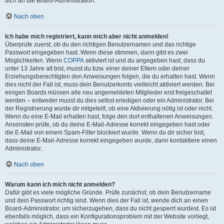
dich an die Board-Administration.
Nach oben
Ich habe mich registriert, kann mich aber nicht anmelden!
Überprüfe zuerst, ob du den richtigen Benutzernamen und das richtige
Passwort eingegeben hast. Wenn diese stimmen, dann gibt es zwei
Möglichkeiten. Wenn
COPPA
aktiviert ist und du angegeben hast, dass du
unter 13 Jahre alt bist, musst du bzw. einer deiner Eltern oder deiner
Erziehungsberechtigten den Anweisungen folgen, die du erhalten hast. Wenn
dies nicht der Fall ist, muss dein Benutzerkonto vielleicht aktiviert werden. Bei
einigen Boards müssen alle neu angemeldeten Mitglieder erst freigeschaltet
werden – entweder musst du dies selbst erledigen oder ein Administrator. Bei
der Registrierung wurde dir mitgeteilt, ob eine Aktivierung nötig ist oder nicht.
Wenn du eine E-Mail erhalten hast, folge den dort enthaltenen Anweisungen.
Ansonsten prüfe, ob du deine E-Mail-Adresse korrekt eingegeben hast oder
die E-Mail von einem Spam-Filter blockiert wurde. Wenn du dir sicher bist,
dass deine E-Mail-Adresse korrekt eingegeben wurde, dann kontaktiere einen
Administrator.
Nach oben
Warum kann ich mich nicht anmelden?
Dafür gibt es viele mögliche Gründe. Prüfe zunächst, ob dein Benutzername
und dein Passwort richtig sind. Wenn dies der Fall ist, wende dich an einen
Board-Administrator, um sicherzugehen, dass du nicht gesperrt wurdest. Es ist
ebenfalls möglich, dass ein Konfigurationsproblem mit der Website vorliegt,