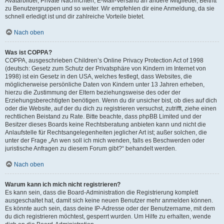
Avatarbilder, Private Nachrichten, E-Mail-Versand an andere Mitglieder, Beitritt
zu Benutzergruppen und so weiter. Wir empfehlen dir eine Anmeldung, da sie
schnell erledigt ist und dir zahlreiche Vorteile bietet.
Nach oben
Was ist COPPA?
COPPA, ausgeschrieben Children’s Online Privacy Protection Act of 1998
(deutsch: Gesetz zum Schutz der Privatsphäre von Kindern im Internet von
1998) ist ein Gesetz in den USA, welches festlegt, dass Websites, die
möglicherweise persönliche Daten von Kindern unter 13 Jahren erheben,
hierzu die Zustimmung der Eltern beziehungsweise des oder der
Erziehungsberechtigten benötigen. Wenn du dir unsicher bist, ob dies auf dich
oder die Website, auf der du dich zu registrieren versuchst, zutrifft, ziehe einen
rechtlichen Beistand zu Rate. Bitte beachte, dass phpBB Limited und der
Besitzer dieses Boards keine Rechtsberatung anbieten kann und nicht die
Anlaufstelle für Rechtsangelegenheiten jeglicher Art ist; außer solchen, die
unter der Frage „An wen soll ich mich wenden, falls es Beschwerden oder
juristische Anfragen zu diesem Forum gibt?“ behandelt werden.
Nach oben
Warum kann ich mich nicht registrieren?
Es kann sein, dass die Board-Administration die Registrierung komplett
ausgeschaltet hat, damit sich keine neuen Benutzer mehr anmelden können.
Es könnte auch sein, dass deine IP-Adresse oder der Benutzername, mit dem
du dich registrieren möchtest, gesperrt wurden. Um Hilfe zu erhalten, wende