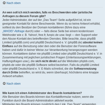
Nach oben
An wen soll ich mich wenden, falls es Beschwerden oder juristische
Anfragen zu diesem Forum gibt?
Jeder Administrator, der auf der „Das Team“-Seite aufgeführt ist, ist ein
geeigneter Kontakt für deine Beschwerde. Wenn du so keine Antwort erhältst,
solltest du den Besitzer der Domain kontaktieren (führe dazu eine
„WHOIS“-Abfrage
durch) oder — falls diese Seite bei einem kostenlosen
Webhoster wie z. B. Yahoo!, free.fr, funpic.de usw. liegt — den Support oder
den Abuse-Kontakt des betreffenden Dienstes. Bitte beachte, dass phpBB
Limited (phpBB.com) und phpBB Deutschland e. V. (phpBB.de)
absolut keinen
Einfluss
auf die Benutzung oder den oder die Benutzer der Forensoftware
haben und dafür in keiner Weise zur Verantwortung herangezogen werden
können. Kontaktiere daher nie phpBB Limited oder phpBB Deutschland e. V. in
Zusammenhang mit jeglichen juristischen Fragen (Unterlassungserklärungen,
Haftungsfragen usw.), die
sich nicht direkt
auf die Websiten phpbb.com,
phpbb.de oder die phpBB-Software selbst beziehen. Falls du phpBB Limited
oder phpBB Deutschland e. V. E-Mails schreibst, die die
Softwarenutzung
durch Dritte
betreffen, so wirst du, wenn überhaupt, höchstens eine knappe
Antwort erhalten.
Nach oben
Wie kann ich einen Administrator des Boards kontaktieren?
Alle Benutzer des Boards können das Kontaktformular nutzen, wenn die
Funktion durch die Board-Administration aktiviert wurde.
Mitglieder des Boards können zusätzlich den Link „Das Team“ verwenden.