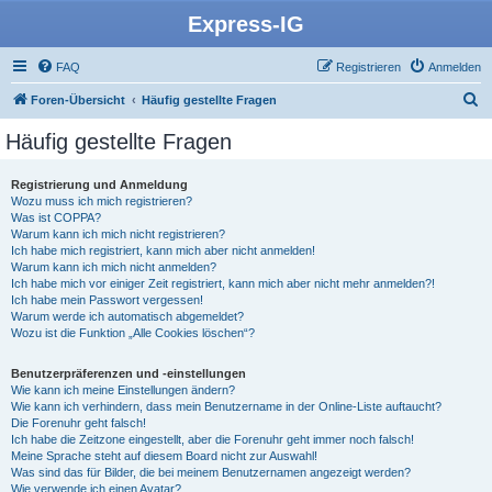
Express-IG
FAQ
Registrieren
Anmelden
S
Foren-Übersicht
Häufig gestellte Fragen
u
Häufig gestellte Fragen
c
h
Registrierung und Anmeldung
Wozu muss ich mich registrieren?
e
Was ist COPPA?
Warum kann ich mich nicht registrieren?
Ich habe mich registriert, kann mich aber nicht anmelden!
Warum kann ich mich nicht anmelden?
Ich habe mich vor einiger Zeit registriert, kann mich aber nicht mehr anmelden?!
Ich habe mein Passwort vergessen!
Warum werde ich automatisch abgemeldet?
Wozu ist die Funktion „Alle Cookies löschen“?
Benutzerpräferenzen und -einstellungen
Wie kann ich meine Einstellungen ändern?
Wie kann ich verhindern, dass mein Benutzername in der Online-Liste auftaucht?
Die Forenuhr geht falsch!
Ich habe die Zeitzone eingestellt, aber die Forenuhr geht immer noch falsch!
Meine Sprache steht auf diesem Board nicht zur Auswahl!
Was sind das für Bilder, die bei meinem Benutzernamen angezeigt werden?
Wie verwende ich einen Avatar?