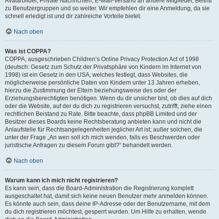
Avatarbilder, Private Nachrichten, E-Mail-Versand an andere Mitglieder, Beitritt
zu Benutzergruppen und so weiter. Wir empfehlen dir eine Anmeldung, da sie
schnell erledigt ist und dir zahlreiche Vorteile bietet.
Nach oben
Was ist COPPA?
COPPA, ausgeschrieben Children’s Online Privacy Protection Act of 1998
(deutsch: Gesetz zum Schutz der Privatsphäre von Kindern im Internet von
1998) ist ein Gesetz in den USA, welches festlegt, dass Websites, die
möglicherweise persönliche Daten von Kindern unter 13 Jahren erheben,
hierzu die Zustimmung der Eltern beziehungsweise des oder der
Erziehungsberechtigten benötigen. Wenn du dir unsicher bist, ob dies auf dich
oder die Website, auf der du dich zu registrieren versuchst, zutrifft, ziehe einen
rechtlichen Beistand zu Rate. Bitte beachte, dass phpBB Limited und der
Besitzer dieses Boards keine Rechtsberatung anbieten kann und nicht die
Anlaufstelle für Rechtsangelegenheiten jeglicher Art ist; außer solchen, die
unter der Frage „An wen soll ich mich wenden, falls es Beschwerden oder
juristische Anfragen zu diesem Forum gibt?“ behandelt werden.
Nach oben
Warum kann ich mich nicht registrieren?
Es kann sein, dass die Board-Administration die Registrierung komplett
ausgeschaltet hat, damit sich keine neuen Benutzer mehr anmelden können.
Es könnte auch sein, dass deine IP-Adresse oder der Benutzername, mit dem
du dich registrieren möchtest, gesperrt wurden. Um Hilfe zu erhalten, wende