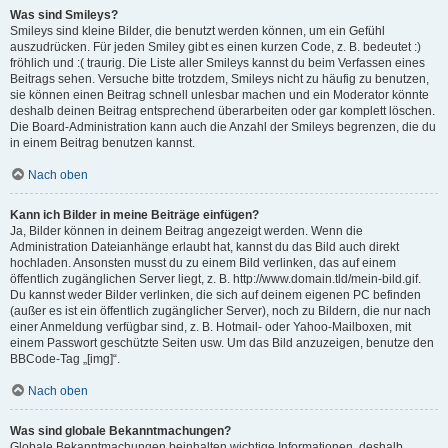
Was sind Smileys?
Smileys sind kleine Bilder, die benutzt werden können, um ein Gefühl
auszudrücken. Für jeden Smiley gibt es einen kurzen Code, z. B. bedeutet :)
fröhlich und :( traurig. Die Liste aller Smileys kannst du beim Verfassen eines
Beitrags sehen. Versuche bitte trotzdem, Smileys nicht zu häufig zu benutzen,
sie können einen Beitrag schnell unlesbar machen und ein Moderator könnte
deshalb deinen Beitrag entsprechend überarbeiten oder gar komplett löschen.
Die Board-Administration kann auch die Anzahl der Smileys begrenzen, die du
in einem Beitrag benutzen kannst.
Nach oben
Kann ich Bilder in meine Beiträge einfügen?
Ja, Bilder können in deinem Beitrag angezeigt werden. Wenn die
Administration Dateianhänge erlaubt hat, kannst du das Bild auch direkt
hochladen. Ansonsten musst du zu einem Bild verlinken, das auf einem
öffentlich zugänglichen Server liegt, z. B. http://www.domain.tld/mein-bild.gif.
Du kannst weder Bilder verlinken, die sich auf deinem eigenen PC befinden
(außer es ist ein öffentlich zugänglicher Server), noch zu Bildern, die nur nach
einer Anmeldung verfügbar sind, z. B. Hotmail- oder Yahoo-Mailboxen, mit
einem Passwort geschützte Seiten usw. Um das Bild anzuzeigen, benutze den
BBCode-Tag „[img]“.
Nach oben
Was sind globale Bekanntmachungen?
Globale Bekanntmachungen beinhalten wichtige Informationen, deshalb