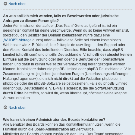
Nach oben
An wen soll ich mich wenden, falls es Beschwerden oder juristische
Anfragen zu diesem Forum gibt?
Jeder Administrator, der auf der „Das Team“-Seite aufgeführt ist, ist ein
geeigneter Kontakt für deine Beschwerde. Wenn du so keine Antwort erhältst,
solltest du den Besitzer der Domain kontaktieren (führe dazu eine
„WHOIS“-Abfrage
durch) oder — falls diese Seite bei einem kostenlosen
Webhoster wie z. B. Yahoo!, free.fr, funpic.de usw. liegt — den Support oder
den Abuse-Kontakt des betreffenden Dienstes. Bitte beachte, dass phpBB
Limited (phpBB.com) und phpBB Deutschland e. V. (phpBB.de)
absolut keinen
Einfluss
auf die Benutzung oder den oder die Benutzer der Forensoftware
haben und dafür in keiner Weise zur Verantwortung herangezogen werden
können. Kontaktiere daher nie phpBB Limited oder phpBB Deutschland e. V. in
Zusammenhang mit jeglichen juristischen Fragen (Unterlassungserklärungen,
Haftungsfragen usw.), die
sich nicht direkt
auf die Websiten phpbb.com,
phpbb.de oder die phpBB-Software selbst beziehen. Falls du phpBB Limited
oder phpBB Deutschland e. V. E-Mails schreibst, die die
Softwarenutzung
durch Dritte
betreffen, so wirst du, wenn überhaupt, höchstens eine knappe
Antwort erhalten.
Nach oben
Wie kann ich einen Administrator des Boards kontaktieren?
Alle Benutzer des Boards können das Kontaktformular nutzen, wenn die
Funktion durch die Board-Administration aktiviert wurde.
Mitglieder des Boards können zusätzlich den Link „Das Team“ verwenden.