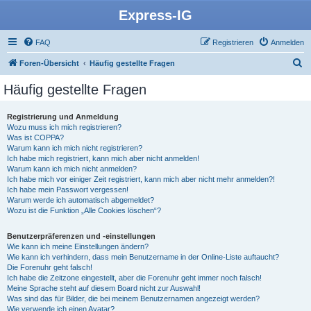
Express-IG
FAQ
Registrieren
Anmelden
S
Foren-Übersicht
Häufig gestellte Fragen
u
Häufig gestellte Fragen
c
h
Registrierung und Anmeldung
Wozu muss ich mich registrieren?
e
Was ist COPPA?
Warum kann ich mich nicht registrieren?
Ich habe mich registriert, kann mich aber nicht anmelden!
Warum kann ich mich nicht anmelden?
Ich habe mich vor einiger Zeit registriert, kann mich aber nicht mehr anmelden?!
Ich habe mein Passwort vergessen!
Warum werde ich automatisch abgemeldet?
Wozu ist die Funktion „Alle Cookies löschen“?
Benutzerpräferenzen und -einstellungen
Wie kann ich meine Einstellungen ändern?
Wie kann ich verhindern, dass mein Benutzername in der Online-Liste auftaucht?
Die Forenuhr geht falsch!
Ich habe die Zeitzone eingestellt, aber die Forenuhr geht immer noch falsch!
Meine Sprache steht auf diesem Board nicht zur Auswahl!
Was sind das für Bilder, die bei meinem Benutzernamen angezeigt werden?
Wie verwende ich einen Avatar?