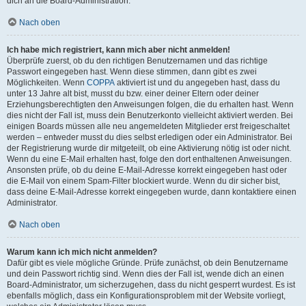
dich an die Board-Administration.
Nach oben
Ich habe mich registriert, kann mich aber nicht anmelden!
Überprüfe zuerst, ob du den richtigen Benutzernamen und das richtige
Passwort eingegeben hast. Wenn diese stimmen, dann gibt es zwei
Möglichkeiten. Wenn
COPPA
aktiviert ist und du angegeben hast, dass du
unter 13 Jahre alt bist, musst du bzw. einer deiner Eltern oder deiner
Erziehungsberechtigten den Anweisungen folgen, die du erhalten hast. Wenn
dies nicht der Fall ist, muss dein Benutzerkonto vielleicht aktiviert werden. Bei
einigen Boards müssen alle neu angemeldeten Mitglieder erst freigeschaltet
werden – entweder musst du dies selbst erledigen oder ein Administrator. Bei
der Registrierung wurde dir mitgeteilt, ob eine Aktivierung nötig ist oder nicht.
Wenn du eine E-Mail erhalten hast, folge den dort enthaltenen Anweisungen.
Ansonsten prüfe, ob du deine E-Mail-Adresse korrekt eingegeben hast oder
die E-Mail von einem Spam-Filter blockiert wurde. Wenn du dir sicher bist,
dass deine E-Mail-Adresse korrekt eingegeben wurde, dann kontaktiere einen
Administrator.
Nach oben
Warum kann ich mich nicht anmelden?
Dafür gibt es viele mögliche Gründe. Prüfe zunächst, ob dein Benutzername
und dein Passwort richtig sind. Wenn dies der Fall ist, wende dich an einen
Board-Administrator, um sicherzugehen, dass du nicht gesperrt wurdest. Es ist
ebenfalls möglich, dass ein Konfigurationsproblem mit der Website vorliegt,