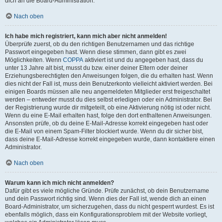
dich an die Board-Administration.
Nach oben
Ich habe mich registriert, kann mich aber nicht anmelden!
Überprüfe zuerst, ob du den richtigen Benutzernamen und das richtige
Passwort eingegeben hast. Wenn diese stimmen, dann gibt es zwei
Möglichkeiten. Wenn
COPPA
aktiviert ist und du angegeben hast, dass du
unter 13 Jahre alt bist, musst du bzw. einer deiner Eltern oder deiner
Erziehungsberechtigten den Anweisungen folgen, die du erhalten hast. Wenn
dies nicht der Fall ist, muss dein Benutzerkonto vielleicht aktiviert werden. Bei
einigen Boards müssen alle neu angemeldeten Mitglieder erst freigeschaltet
werden – entweder musst du dies selbst erledigen oder ein Administrator. Bei
der Registrierung wurde dir mitgeteilt, ob eine Aktivierung nötig ist oder nicht.
Wenn du eine E-Mail erhalten hast, folge den dort enthaltenen Anweisungen.
Ansonsten prüfe, ob du deine E-Mail-Adresse korrekt eingegeben hast oder
die E-Mail von einem Spam-Filter blockiert wurde. Wenn du dir sicher bist,
dass deine E-Mail-Adresse korrekt eingegeben wurde, dann kontaktiere einen
Administrator.
Nach oben
Warum kann ich mich nicht anmelden?
Dafür gibt es viele mögliche Gründe. Prüfe zunächst, ob dein Benutzername
und dein Passwort richtig sind. Wenn dies der Fall ist, wende dich an einen
Board-Administrator, um sicherzugehen, dass du nicht gesperrt wurdest. Es ist
ebenfalls möglich, dass ein Konfigurationsproblem mit der Website vorliegt,