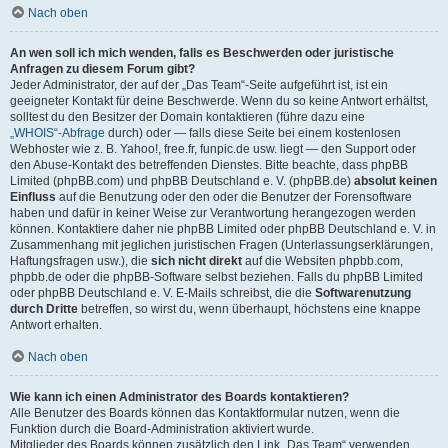
Nach oben
An wen soll ich mich wenden, falls es Beschwerden oder juristische
Anfragen zu diesem Forum gibt?
Jeder Administrator, der auf der „Das Team“-Seite aufgeführt ist, ist ein
geeigneter Kontakt für deine Beschwerde. Wenn du so keine Antwort erhältst,
solltest du den Besitzer der Domain kontaktieren (führe dazu eine
„WHOIS“-Abfrage
durch) oder — falls diese Seite bei einem kostenlosen
Webhoster wie z. B. Yahoo!, free.fr, funpic.de usw. liegt — den Support oder
den Abuse-Kontakt des betreffenden Dienstes. Bitte beachte, dass phpBB
Limited (phpBB.com) und phpBB Deutschland e. V. (phpBB.de)
absolut keinen
Einfluss
auf die Benutzung oder den oder die Benutzer der Forensoftware
haben und dafür in keiner Weise zur Verantwortung herangezogen werden
können. Kontaktiere daher nie phpBB Limited oder phpBB Deutschland e. V. in
Zusammenhang mit jeglichen juristischen Fragen (Unterlassungserklärungen,
Haftungsfragen usw.), die
sich nicht direkt
auf die Websiten phpbb.com,
phpbb.de oder die phpBB-Software selbst beziehen. Falls du phpBB Limited
oder phpBB Deutschland e. V. E-Mails schreibst, die die
Softwarenutzung
durch Dritte
betreffen, so wirst du, wenn überhaupt, höchstens eine knappe
Antwort erhalten.
Nach oben
Wie kann ich einen Administrator des Boards kontaktieren?
Alle Benutzer des Boards können das Kontaktformular nutzen, wenn die
Funktion durch die Board-Administration aktiviert wurde.
Mitglieder des Boards können zusätzlich den Link „Das Team“ verwenden.