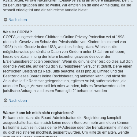
Avatarbilder, Private Nachrichten, E-Mail-Versand an andere Mitglieder, Beitritt
zu Benutzergruppen und so weiter. Wir empfehlen dir eine Anmeldung, da sie
schnell erledigt ist und dir zahlreiche Vorteile bietet.
Nach oben
Was ist COPPA?
COPPA, ausgeschrieben Children’s Online Privacy Protection Act of 1998
(deutsch: Gesetz zum Schutz der Privatsphäre von Kindern im Internet von
1998) ist ein Gesetz in den USA, welches festlegt, dass Websites, die
möglicherweise persönliche Daten von Kindern unter 13 Jahren erheben,
hierzu die Zustimmung der Eltern beziehungsweise des oder der
Erziehungsberechtigten benötigen. Wenn du dir unsicher bist, ob dies auf dich
oder die Website, auf der du dich zu registrieren versuchst, zutrifft, ziehe einen
rechtlichen Beistand zu Rate. Bitte beachte, dass phpBB Limited und der
Besitzer dieses Boards keine Rechtsberatung anbieten kann und nicht die
Anlaufstelle für Rechtsangelegenheiten jeglicher Art ist; außer solchen, die
unter der Frage „An wen soll ich mich wenden, falls es Beschwerden oder
juristische Anfragen zu diesem Forum gibt?“ behandelt werden.
Nach oben
Warum kann ich mich nicht registrieren?
Es kann sein, dass die Board-Administration die Registrierung komplett
ausgeschaltet hat, damit sich keine neuen Benutzer mehr anmelden können.
Es könnte auch sein, dass deine IP-Adresse oder der Benutzername, mit dem
du dich registrieren möchtest, gesperrt wurden. Um Hilfe zu erhalten, wende