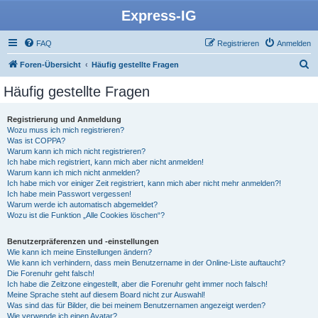
Express-IG
FAQ
Registrieren
Anmelden
S
Foren-Übersicht
Häufig gestellte Fragen
u
Häufig gestellte Fragen
c
h
Registrierung und Anmeldung
Wozu muss ich mich registrieren?
e
Was ist COPPA?
Warum kann ich mich nicht registrieren?
Ich habe mich registriert, kann mich aber nicht anmelden!
Warum kann ich mich nicht anmelden?
Ich habe mich vor einiger Zeit registriert, kann mich aber nicht mehr anmelden?!
Ich habe mein Passwort vergessen!
Warum werde ich automatisch abgemeldet?
Wozu ist die Funktion „Alle Cookies löschen“?
Benutzerpräferenzen und -einstellungen
Wie kann ich meine Einstellungen ändern?
Wie kann ich verhindern, dass mein Benutzername in der Online-Liste auftaucht?
Die Forenuhr geht falsch!
Ich habe die Zeitzone eingestellt, aber die Forenuhr geht immer noch falsch!
Meine Sprache steht auf diesem Board nicht zur Auswahl!
Was sind das für Bilder, die bei meinem Benutzernamen angezeigt werden?
Wie verwende ich einen Avatar?