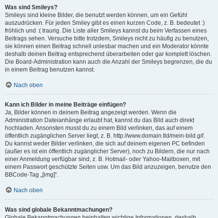
Was sind Smileys?
Smileys sind kleine Bilder, die benutzt werden können, um ein Gefühl
auszudrücken. Für jeden Smiley gibt es einen kurzen Code, z. B. bedeutet :)
fröhlich und :( traurig. Die Liste aller Smileys kannst du beim Verfassen eines
Beitrags sehen. Versuche bitte trotzdem, Smileys nicht zu häufig zu benutzen,
sie können einen Beitrag schnell unlesbar machen und ein Moderator könnte
deshalb deinen Beitrag entsprechend überarbeiten oder gar komplett löschen.
Die Board-Administration kann auch die Anzahl der Smileys begrenzen, die du
in einem Beitrag benutzen kannst.
Nach oben
Kann ich Bilder in meine Beiträge einfügen?
Ja, Bilder können in deinem Beitrag angezeigt werden. Wenn die
Administration Dateianhänge erlaubt hat, kannst du das Bild auch direkt
hochladen. Ansonsten musst du zu einem Bild verlinken, das auf einem
öffentlich zugänglichen Server liegt, z. B. http://www.domain.tld/mein-bild.gif.
Du kannst weder Bilder verlinken, die sich auf deinem eigenen PC befinden
(außer es ist ein öffentlich zugänglicher Server), noch zu Bildern, die nur nach
einer Anmeldung verfügbar sind, z. B. Hotmail- oder Yahoo-Mailboxen, mit
einem Passwort geschützte Seiten usw. Um das Bild anzuzeigen, benutze den
BBCode-Tag „[img]“.
Nach oben
Was sind globale Bekanntmachungen?
Globale Bekanntmachungen beinhalten wichtige Informationen, deshalb